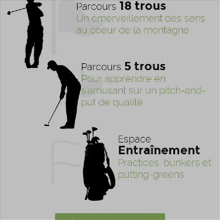
18 trous
Parcours
Un émerveillement des sens
au coeur de la montagne
5 trous
Parcours
Pour apprendre en
s'amusant sur un pitch-and-
put de qualité
Espace
Entraînement
Practices, bunkers et
putting-greens