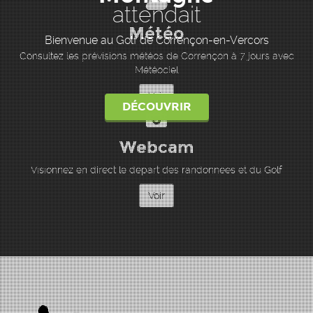
attendait
Météo
Bienvenue au Golf de Corrençon-en-Vercors
Consultez les prévisions météos de Corrençon à 7 jours avec
Météociel
Voir
DÉCOUVRIR
Webcam
Visionnez en direct le départ des randonnées et du Golf
Voir