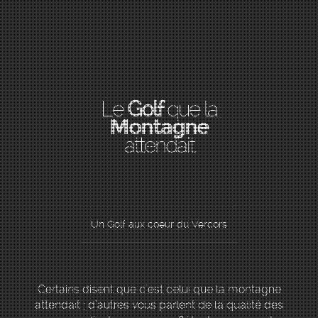
Le
Golf
que la
Montagne
attendait
Un Golf aux coeur du Vercors
Certains disent que c’est celui que la montagne
attendait ; d’autres vous parlent de la qualité des