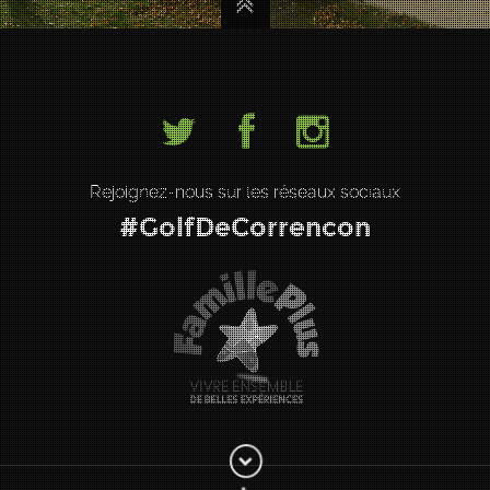
Rejoignez-nous sur les réseaux sociaux
#GolfDeCorrencon