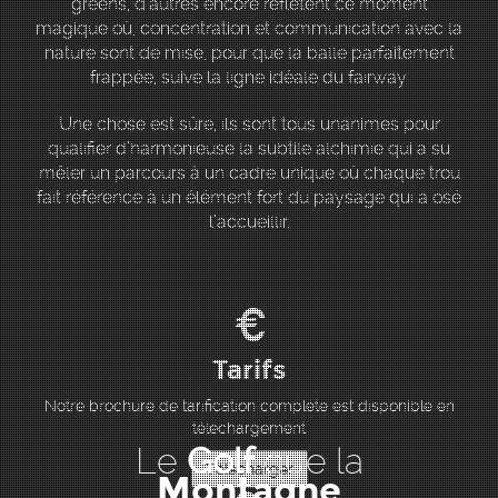
greens, d’autres encore reflètent ce moment
magique où, concentration et communication avec la
nature sont de mise, pour que la balle parfaitement
frappée, suive la ligne idéale du fairway.
Une chose est sûre, ils sont tous unanimes pour
qualifier d’harmonieuse la subtile alchimie qui a su
mêler un parcours à un cadre unique où chaque trou
fait référence à un élément fort du paysage qui a osé
l’accueillir.
Tarifs
Notre brochure de tarification complète est disponible en
téléchargement
Le
Golf
que la
Télécharger
Montagne